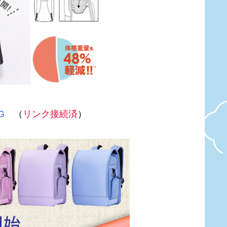
G
（
リンク接続済
）