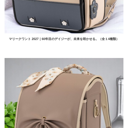
マリークワント 2027｜60年目のデイジーが、未来を咲かせる。（全１4種類）