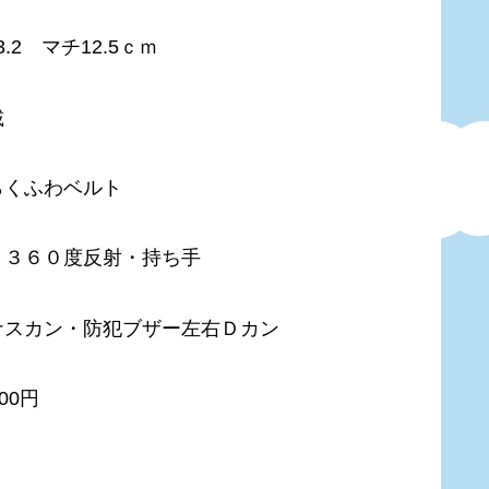
.2 マチ12.5ｃｍ
載
らくふわベルト
・３６０度反射・持ち手
ナスカン・防犯ブザー左右Ｄカン
00円