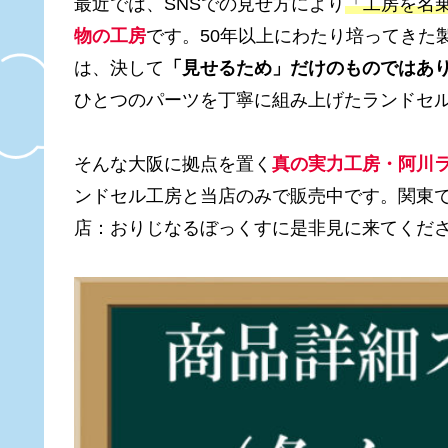
最近では、SNSでの見せ方により
「工房を名
物の工房
です。50年以上にわたり培ってきた
は、決して
「見せるため」だけのものではあ
ひとつのパーツを丁寧に組み上げたランドセ
そんな大阪に拠点を置く
真の実力工房・阿川
ンドセル工房と当店のみで販売中です。関東
店：おりじなるぼっくすに是非見に来てくだ