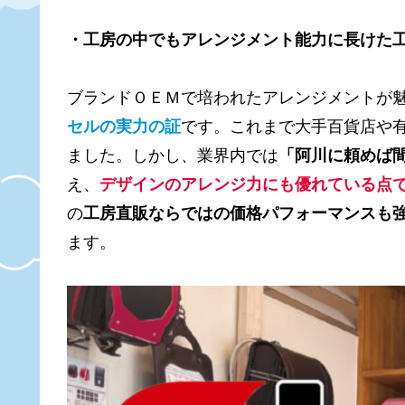
・工房の中でもアレンジメント能力に長けた
ブランドＯＥＭで培われたアレンジメントが
セルの実力の証
です。これまで大手百貨店や有
ました。しかし、業界内では
「阿川に頼めば
え、
デザインのアレンジ力にも優れている点
の
工房直販ならではの価格パフォーマンスも
ます。