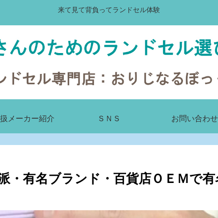
来て見て背負ってランドセル体験
扱メーカー紹介
ＳＮＳ
お問い合わせ
派・有名ブランド・百貨店ＯＥＭで有