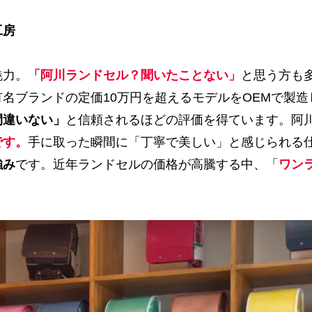
工房
魅力。
「阿川ランドセル？聞いたことない」
と思う方も
名ブランドの定価10万円を超えるモデルをOEMで製
間違いない」
と信頼されるほどの評価を得ています。阿
です。
手に取った瞬間に「丁寧で美しい」と感じられる
強み
です。近年ランドセルの価格が高騰する中、「
ワン