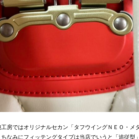
鞄工房ではオリジナルセカン「タフウイングＮＥＯ・メ
。ちなみにフィッテングタイプは当店でいうと「追従型